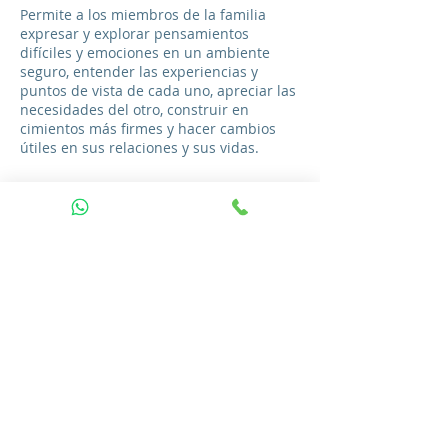
Permite a los miembros de la familia
expresar y explorar pensamientos
difíciles y emociones en un ambiente
seguro, entender las experiencias y
puntos de vista de cada uno, apreciar las
necesidades del otro, construir en
cimientos más firmes y hacer cambios
útiles en sus relaciones y sus vidas.
Política de cancelación
Si deseas cancelar o reprogramar, ponte
en contacto con nosotros 24 horas antes.
Datos de contacto
Guadalajara, Jalisco, Mexico
01 33 10231615