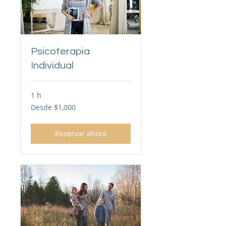
Psicoterapia
Individual
1 h
Desde
Desde $1,000
1,000
pesos
mexicanos
Reservar ahora