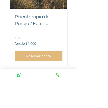
Psicoterapia de
Pareja / Familiar
1 h
Desde
Desde $1,000
1,000
pesos
mexicanos
Reservar ahora