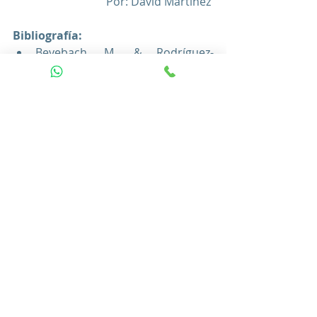
Por: David Martínez 
Bibliografía: 
Beyebach, M., & Rodríguez-
Morejón, A. (1995) El Ciclo 
Evolutivo Familiar: Crisis 
Evolutivas
Minuchin, S., & Fishman, V. 
(2009). Familias y terapia familiar. 
Barcelona (España): Gedisa 
Editorial. 
Montes de Oca, V., & Hebrero, M. 
(2006) Eventos Cruciales y Ciclos 
Familiares Avanzados: El Efecto 
del Envejecimiento en los 
Hogares de México. Universidad 
Nacional Autónoma de 
México/Instituto Mexicano del 
Seguro Social. 