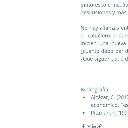
pintoresco e insólit
desilusiones y más f
No hay alianzas ent
el caballero anda
inicien una nueva
¿cuánto debo dar d
¿Qué sigue?, ¿qué 
Bibliografía:
Alcázar, C. (20
económico. Tesi
Pittman, F. (19