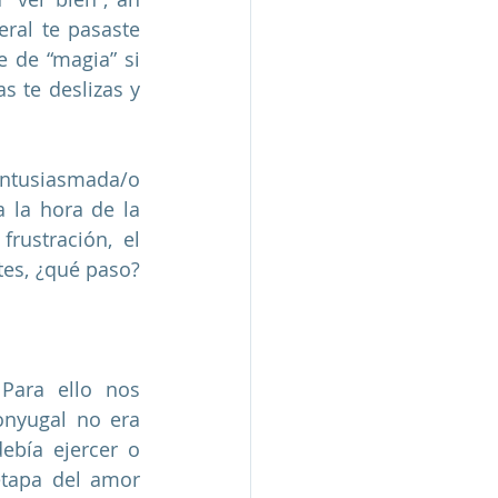
ral te pasaste 
 de “magia” si 
s te deslizas y 
entusiasmada/o 
 la hora de la 
rustración, el 
tes, ¿qué paso? 
Para ello nos 
nyugal no era 
ebía ejercer o 
etapa del amor 