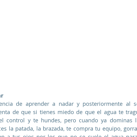
ar
encia de aprender a nadar y posteriormente al s
enta de que si tienes miedo de que el agua te trag
el control y te hundes, pero cuando ya dominas la
eces la patada, la brazada, te compra tu equipo, gorra
n a tus ojos por los que no se cuele el agua para 