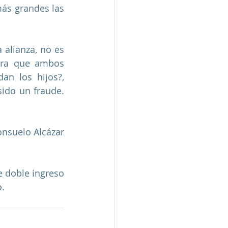
más grandes las 
alianza, no es 
ara que ambos 
n los hijos?, 
ido un fraude. 
Consuelo Alcázar
e doble ingreso 
. 