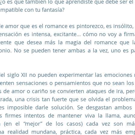
¿o es que también lo que aprendiste que debe ser el 
mpatible con tu fantasía?  
e amor que es el romance es pintorezco, es insólito, c
sensación es intensa, excitante… cómo no voy a firma
ente que desea más la magia del romance que la 
onio. No se pueden tener ambas a la vez, uno es pa
el siglo XII no pueden experimentar las emociones n
enten sensaciones o pensamientos que no sean los d
de amor o cariño se convierten ataques de ira, pero 
trada, una crisis tan fuerte que se olvida el problema
es imposible darle solución. Se desgastan ambos 
os firmes intentos de mantener viva la llama, aun
 (en el “mejor” de los casos) cada vez son más
na realidad mundana, práctica, cada vez más em