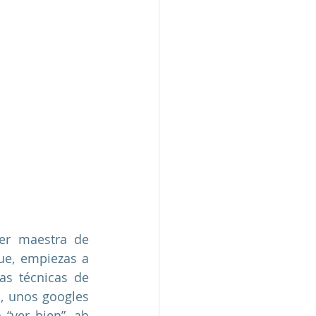
er maestra de 
ue, empiezas a 
s técnicas de 
, unos googles 
“ver bien”, ah 