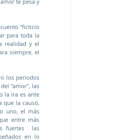
amor te pesa y 
uento “ficticio 
r para toda la 
realidad y el 
ra siempre, el 
i los periodos 
el “amor”, las 
la ira es ante 
 que la causó, 
o uno, el más 
que entre más 
 fuertes  las 
peñados en lo 