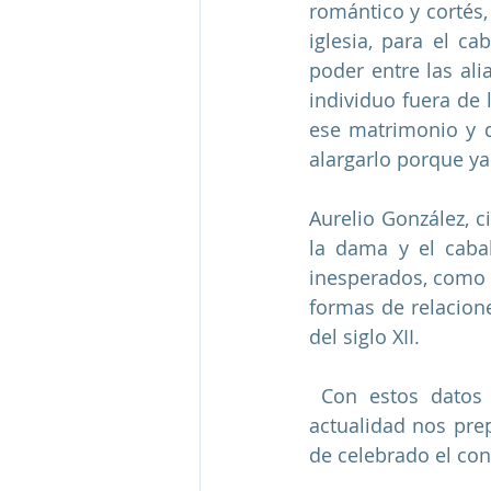
romántico y cortés,
iglesia, para el c
poder entre las ali
individuo fuera de 
ese matrimonio y de
alargarlo porque y
Aurelio González, c
la dama y el caba
inesperados, como l
formas de relacione
del siglo XII. 
 Con estos datos como reflexión me surge la pregunta de ¿cómo es que en la 
actualidad nos pre
de celebrado el co