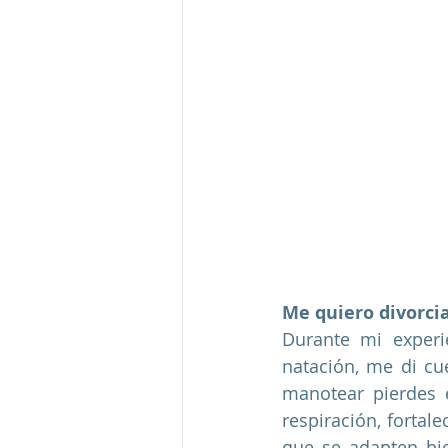
Me quiero divorci
Durante mi experi
natación, me di cu
manotear pierdes 
respiración, fortal
que se adapten bie