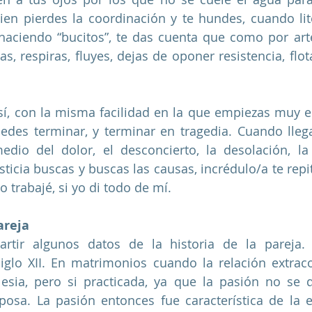
en pierdes la coordinación y te hundes, cuando lite
haciendo “bucitos”, te das cuenta que como por arte
as, respiras, fluyes, dejas de oponer resistencia, flota
sí, con la misma facilidad en la que empiezas muy 
edes terminar, y terminar en tragedia. Cuando llega
dio del dolor, el desconcierto, la desolación, la f
sticia buscas y buscas las causas, incrédulo/a te repi
o trabajé, si yo di todo de mí. 
areja
rtir algunos datos de la historia de la pareja. 
glo XII. En matrimonios cuando la relación extraco
lesia, pero si practicada, ya que la pasión no se d
sposa. La pasión entonces fue característica de la 