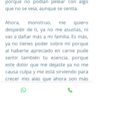
porque no podían pelear con algo 
que no se veía, aunque se sentía.
Ahora, monstruo, me quiero 
despedir de ti, ya no me asustas, ni 
vas a dañar más a mi familia. Es más, 
ya no tienes poder sobre mí porque 
al haberte apreciado en carne pude 
sentir también tu esencia, porque 
este dolor que me dejaste ya no me 
causa culpa y me está sirviendo para 
crecer mis alas que ahora son más 
grandes y que si te las muestro te vas 
a estremecer hasta marcharte, y que 
sí, me dejaste una cicatriz enorme, 
pero justamente de ahí  estoy 
floreciendo, y cada rosa que sale de 
mí es más bella, cada tulipán está 
soportando el invierno y ya no vas a 