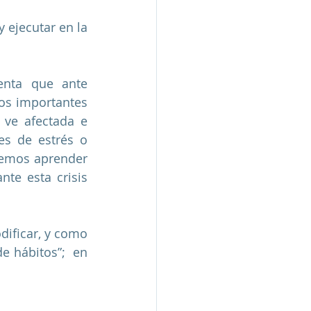
ejecutar en la 
enta que ante 
s importantes 
 ve afectada e 
es de estrés o 
demos aprender 
te esta crisis 
ificar, y como 
 hábitos”;  en 