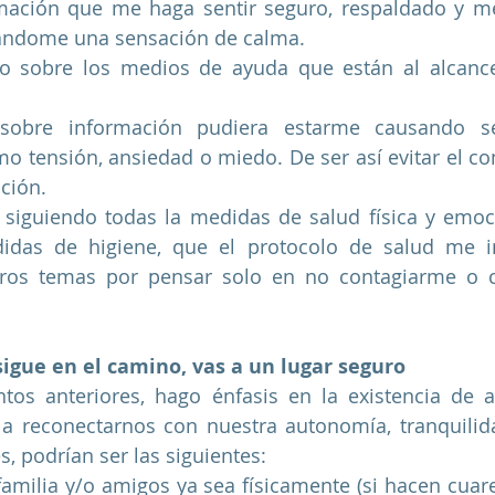
mación que me haga sentir seguro, respaldado y me 
ándome una sensación de calma.
o sobre los medios de ayuda que están al alcance 
 sobre información pudiera estarme causando se
o tensión, ansiedad o miedo. De ser así evitar el con
ción. 
y siguiendo todas la medidas de salud física y emoci
das de higiene, que el protocolo de salud me i
ros temas por pensar solo en no contagiarme o co
igue en el camino, vas a un lugar seguro
tos anteriores, hago énfasis en la existencia de a
 reconectarnos con nuestra autonomía, tranquilida
s, podrían ser las siguientes:
familia y/o amigos ya sea físicamente (si hacen cuare