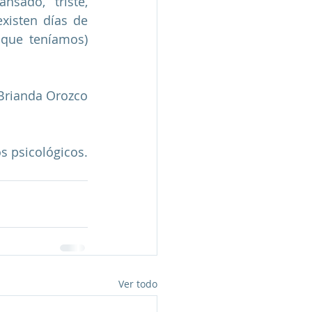
sado, triste, 
isten días de 
 que teníamos) 
 Brianda Orozco
s psicológicos. 
Ver todo