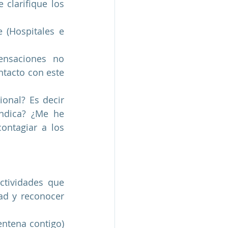
clarifique los 
(Hospitales e 
nsaciones no 
tacto con este 
onal? Es decir 
ndica? ¿Me he 
ntagiar a los 
ctividades que 
d y reconocer 
ntena contigo) 