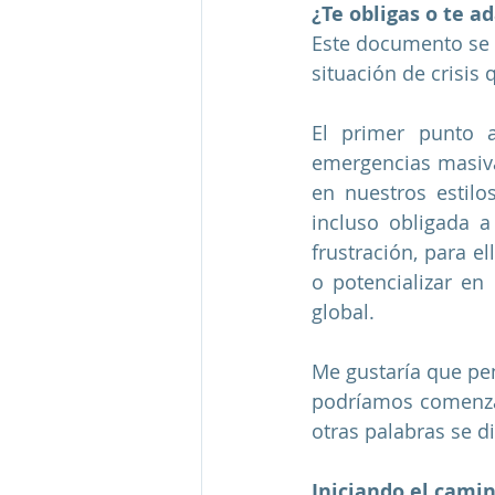
¿Te obligas o te a
Este documento se d
situación de crisis
El primer punto a
emergencias masiva
en nuestros estilo
incluso obligada a
frustración, para 
o potencializar en 
global. 
Me gustaría que pe
podríamos comenzar 
otras palabras se d
Iniciando el camin